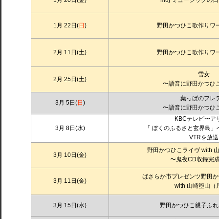
1月 20日(金)
muj ミュージックの
1月 22日(
日
)
野田かつひこ歌作りワ
2月 11日(土)
野田かつひこ歌作りワ
雪女
2月 25日(土)
〜語音に野田かつひ
葉っぱのフレ
3月 5日(
日
)
〜語音に野田かつひ
KBCテレビ〜ア
3月 8日(水)
「 ぼくのふるさと玄界島」
VTRを放送
野田かつひこライヴ
with
3月 10日(金)
〜鬼夜CD収録完
ばさらか市プレゼンツ野田か
3月 11日(金)
with 山崎箜山
3月 15日(水)
野田かつひこ親子ふれ