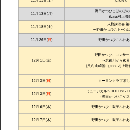
11月 11日(土)
大木祭り
野田かつひこほのぼの
11月 13日(月)
(bass村上勝
人権講演会 第
11月 18日(土)
〜野田かつひこト−ク&
11月 26日(
日
)
野田かつひこふれあ
野田かつひこコンサー
12月 1日(金)
〜筑後川から玄界
(尺八 山崎箜山,bass 村上勝敏
12月 3日(
日
)
クーヨンクラブぼち
ミュージカル〜HOLLING LIV
12月 3日(
日
)
（野田かつひこゲス
12月 6日(水)
野田かつひこ親子ふれあ
12月 7日(木)
野田かつひこ親子ふれあ