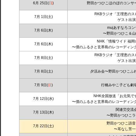
6月 25
日(
日
)
野田かつひこほのぼのコンサート
RKBラジオ「王理恵のス
7月 1日(土)
ゲスト出演
mujあすなろコ
7月 6日(木)
〜野田かつひこ＆山
NHK「情報ワイド 福
7月 6
日
(木)
〜僕のふるさと玄界島のレコーディン
RKBラジオ「王理恵のス
7月 8日(土)
ゲスト出演
7月 8日(土)
夕涼み会〜野田かつひこふ
7月 9日(
日
)
行橋みやこ子ども劇
NHK全国放送「お元気で
7月 12日
(水)
〜僕のふるさと玄界島のレコーディン
関連労交流
7月 13日(木)
〜野田かつひこラ
野田かつひこ語音
7月 22日(土)
〜耳なし芳一