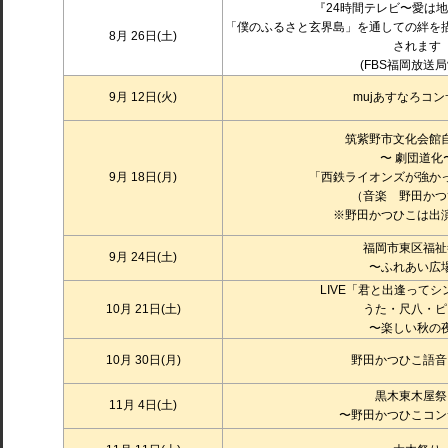
『24時間テレビ〜愛は
「僕のふるさと玄界島」を通しての絆を
8月 26日(土)
されます
(FBS福岡放送局
9月 12日(火)
mujあすなろコ
筑紫野市文化会館
〜 劇団道化
9月 18日(月)
「西鉄ライオンズが強か
（音楽 野田かつ
※野田かつひこは出
福岡市東区福祉
9月 24日(土)
〜ふれあい広
LIVE「君と出逢って
10月 21日(土)
うた・尺八・ピ
〜楽しい秋の
10月 30日(月)
野田かつひこ語音
黒木東木屋祭
11月 4日(土)
〜野田かつひこコン