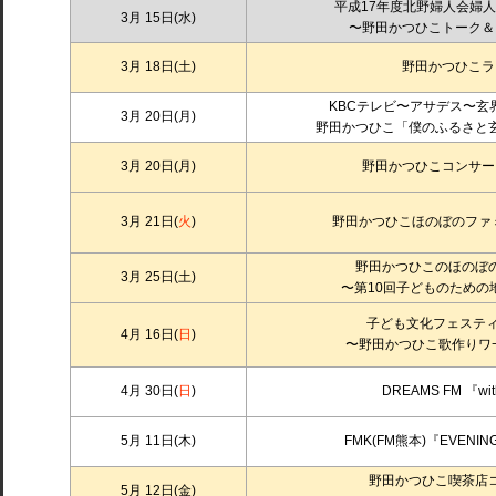
平成17年度北野婦人会婦
3月 15日(水)
〜野田かつひこトーク＆
3月 18日(土)
野田かつひこラ
KBCテレビ〜アサデス〜玄
3月 20日(月)
野田かつひこ「僕のふるさと
3月 20日(月)
野田かつひこコンサート
3月 21日(
火
)
野田かつひこほのぼのファ
野田かつひこのほのぼ
3月 25日(土)
〜第10回子どものための
子ども文化フェスティ
4月 16日(
日
)
〜野田かつひこ歌作りワ
4月 30日(
日
)
DREAMS FM 『w
5月 11日(木)
FMK(FM熊本)『EVENIN
野田かつひこ喫茶店
5月 12日(金)