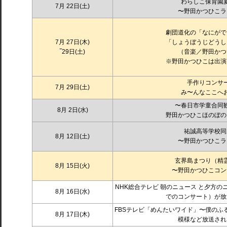
わらしこ保育園
7月 22日(土)
〜野田かつひこラ
劇団道化の「なにがで
7月 27日(木)
「しょうぼうじどうし
‾29日(土)
（音楽／野田かつ
※野田かつひこは出演
手作りコンサ
7月 29日(土)
み〜んなここへ
〜春日市学童合同
8月 2
日(水)
野田かつひこほのぼの
祐誠高等学校同
8月 12日(
土)
〜野田かつひこラ
玄界島まつり（精
8月 15日(火)
〜野田かつひこコン
NHK総合テレビ 朝のニュース と夕方
8月 16日(水)
でのコンサート）が放
FBSテレビ「めんたいワイド」〜僕のふ
8月 17日(木)
模様など放送され