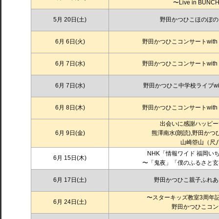
〜Live in BUN
5月 20日(土)
野田かつひこほのぼの
6月 6日(火)
野田かつひこコンサート
wi
6月 7日(水)
野田かつひこコンサート
wi
6月 7日(水)
野田かつひこ中学校ライブ
w
6月 8日(木)
野田かつひこコンサート
wi
出会いに感謝ハッピー
6月 9日(金)
熊澤南水(朗読),野田かつひ
山崎箜山（尺
NHK「情報ワイド 福岡い
6月 15日
(木)
〜「鬼夜」「僕のふるさと玄
6月 17日(土)
野田かつひこ親子ふれあ
〜スターキッズ教室3周年
6月 24日(土)
野田かつひこコン