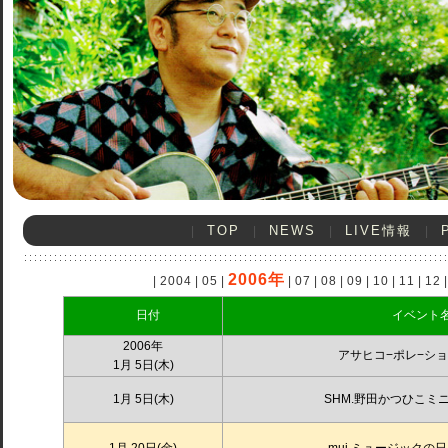
TOP
NEWS
LIVE情報
|
|
|
|
2006年
|
2004
|
05
|
|
07
|
08
|
09
|
10
|
11
|
12
|
日付
イベント
2006年
アサヒコ−ポレ−シ
1月 5日(木)
1月 5日(木)
SHM.野田かつひこミ