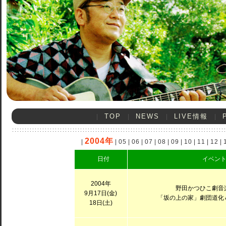
TOP
NEWS
LIVE情報
|
|
|
|
2004年
|
|
05
|
06
|
07
|
08
|
09
|
10
|
11
|
12
|
日付
イベン
2004年
野田かつひこ劇音
9月17日(金)
「坂の上の家」劇団道化
18日(土)