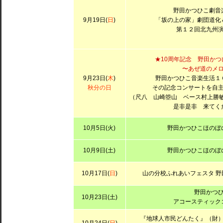
野田かつひこ劇音
9月19日(
日
)
「坂の上の家」劇団道化
第１２回北九州
★10周年記念 野田か
〜あぜ道のメ
9月23日(
木
)
野田かつひこ音楽生活１
秋分の日
その記念コンサートを自
（尺八 山崎箜山 ベース村上勝敏
是非是非 来てく
10月5日(火)
野田かつひこほのぼ
10月9日(土)
野田かつひこほのぼ
10月17日(
日
)
山の分校ふれあいフェスタ 
野田かつ
10月23日(土)
アコースティック
『地球人市民どんたく』（財