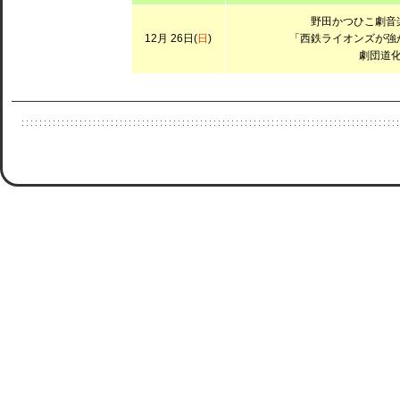
野田かつひこ劇音
12月 26日(
日
)
「西鉄ライオンズが強
劇団道